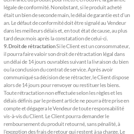
légale de conformité. Nonobstant, si le produit acheté
était un bien de seconde main, le délai de garantie est d'un
an. Le défaut de conformité doit être signalé au Vendeur
dans les meilleurs délais et, en tout état de cause, au plus
tard deux mois après la constatation de celui-ci.
9. Droit de rétractation
Si le Client est un consommateur,
il pourra faire valoir son droit de rétractation légal dans
un délai de 14 jours ouvrables suivant la livraison du bien
ou la conclusion du contrat de service. Après avoir
communiqué sa décision de se rétracter, le Client dispose
alors de 14 jours pour renvoyer ou restituer les biens.
Toute rétractation non effectuée selon les règles et les
délais définis par le présent article ne pourra être prise en
compte et dégagera le Vendeur de toute responsabilité
vis-à-vis du Client. Le Client pourra demander le
remboursement du produit retourné, sans pénalité, à
l'exception des frais de retour qui restent à sa charge. Le