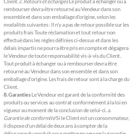
Client.
c. Retours et échanges
Le produit à échanger ou à
rembourser devra être retourné au Vendeur dans son
ensemble et dans son emballage d'origine, selon les
modalités suivantes : Il n'y a pas de retour possible sur les
produits frais Toute réclamation et tout retour non
effectué dans les règles définies ci-dessus et dans les
délais impartis ne pourra être pris en compte et dégagera
le Vendeur de toute responsabilité vis-à-vis du Client.
Tout produit à échanger ou à rembourser devra être
retourné au Vendeur dans son ensemble et dans son
emballage d'origine. Les frais de retour sont à la charge du
Client.
8. Garanties
Le Vendeur est garant de la conformité des
produits ou services au contrat conformément à la loi en
vigueur au moment de la conclusion de celui-ci.
a.
Garantie de conformité
Si le Client est un consommateur,
il dispose d'un délai de deux ans à compter de la
délivrance du produit pour mettre en oeuvre la garantie