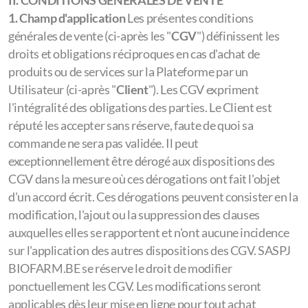
II. CONDITIONS GÉNÉRALES DE VENTE
1. Champ d'application
Les présentes conditions
générales de vente (ci-après les "
CGV
") définissent les
droits et obligations réciproques en cas d'achat de
produits ou de services sur la Plateforme par un
Utilisateur (ci-après "
Client
"). Les CGV expriment
l'intégralité des obligations des parties. Le Client est
réputé les accepter sans réserve, faute de quoi sa
commande ne sera pas validée. Il peut
exceptionnellement être dérogé aux dispositions des
CGV dans la mesure où ces dérogations ont fait l'objet
d'un accord écrit. Ces dérogations peuvent consister en la
modification, l'ajout ou la suppression des clauses
auxquelles elles se rapportent et n'ont aucune incidence
sur l'application des autres dispositions des CGV. SASPJ
BIOFARM.BE se réserve le droit de modifier
ponctuellement les CGV. Les modifications seront
applicables dès leur mise en ligne pour tout achat