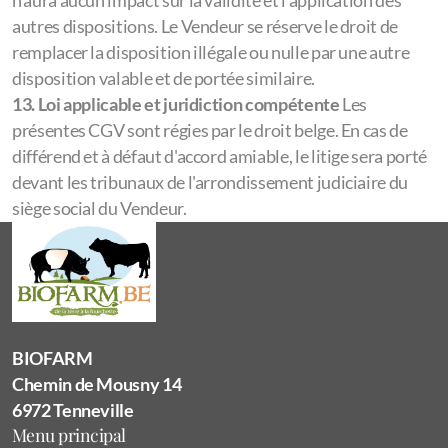
n'aura aucun impact sur la validité et l'application des
autres dispositions. Le Vendeur se réserve le droit de
remplacer la disposition illégale ou nulle par une autre
disposition valable et de portée similaire.
13. Loi applicable et juridiction compétente
Les
présentes CGV sont régies par le droit belge. En cas de
différend et à défaut d'accord amiable, le litige sera porté
devant les tribunaux de l'arrondissement judiciaire du
siège social du Vendeur.
BIOFARM
Chemin de Mousny 14
6972 Tenneville
Menu principal