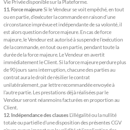
Vie Privée disponible sur la Plateforme.
11. Force majeure
Si le Vendeur se voit empêché, en tout
ou en partie, d'exécuter la commande en raison d'une
circonstance imprévue et indépendante de sa volonté, il
est alors question de force majeure. En cas de force
majeure, le Vendeur est autorisé à suspendre l'exécution
de la commande, en tout ou en partie, pendant toute la
durée de la force majeure. Le Vendeur en avertit
immédiatement le Client. Si la force majeure perdure plus
de 90 jours sans interruption, chacune des parties au
contrat aura le droit de résilier le contrat
unilatéralement, par lettre recommandée envoyée à
l'autre partie. Les prestations déjà réalisées par le
Vendeur seront néanmoins facturées en proportion au
Client.
12. Indépendance des clauses
L'illégalité ou la nullité
totale ou partielle d'une disposition des présentes CGV