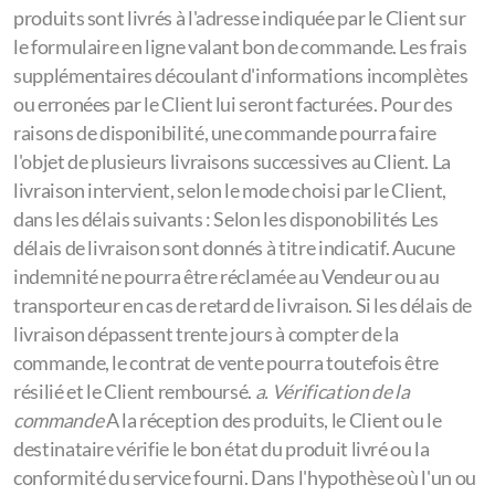
produits sont livrés à l'adresse indiquée par le Client sur
le formulaire en ligne valant bon de commande. Les frais
supplémentaires découlant d'informations incomplètes
ou erronées par le Client lui seront facturées. Pour des
raisons de disponibilité, une commande pourra faire
l'objet de plusieurs livraisons successives au Client. La
livraison intervient, selon le mode choisi par le Client,
dans les délais suivants : Selon les disponobilités Les
délais de livraison sont donnés à titre indicatif. Aucune
indemnité ne pourra être réclamée au Vendeur ou au
transporteur en cas de retard de livraison. Si les délais de
livraison dépassent trente jours à compter de la
commande, le contrat de vente pourra toutefois être
résilié et le Client remboursé.
a. Vérification de la
commande
A la réception des produits, le Client ou le
destinataire vérifie le bon état du produit livré ou la
conformité du service fourni. Dans l'hypothèse où l'un ou