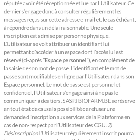
réputée avoir été réceptionnée et lue par l'Utilisateur. Ce
dernier s'engage donc à consulter régulièrement les
messages reçus sur cette adresse e-mail et, le cas échéant,
à répondre dans un délai raisonnable. Une seule
inscription est admise par personne physique.
L'Utilisateur se voit attribuer un identifiant lui
permettant d'accéder à un espace dont l'accès lui est
réservé (ci-après "
Espace personnel
"), en complément de
la saisie de son mot de passe. L'identifiant et le mot de
passe sont modifiables en ligne par l'Utilisateur dans son
Espace personnel. Le mot de passe est personnel et
confidentiel, l'Utilisateur s'engage ainsi à ne pas le
communiquer à des tiers. SASPJ BIOFARM.BE se réserve
en tout état de cause la possibilité de refuser une
demande d'inscription aux services de la Plateforme en
cas de non-respect par l'Utilisateur des CGU.
2)
Désinscription
L'Utilisateur régulièrement inscrit pourra