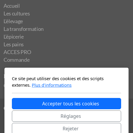
Accueil
Les cultures
L'élevage
La transformation
L’épicerie
Les pains
ACCES PRO
Commande
Légal
Ce site peut utiliser des cookies et des scripts
externes.
Plus d'informations
Conditions d'utilisation et de confidentialité
Accepter tous les cookies
Copyright ©2026Biofarm, tous droits réservés.
Réglages
Rejeter