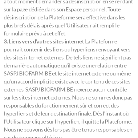
à tout moment demander sa désinscription en se rendant
sur la page dédiée dans son Espace personnel. Toute
désinscription de la Plateforme sera effective dans les
plus brefs délais après que l'Utilisateur ait rempli le
formulaire prévu à cet effet.
3. Liens vers d'autres sites internet
La Plateforme
pourrait contenir des liens ou hyperliens renvoyant vers
des sites internet externes. De tels liens ne signifient pas
de manière automatique qu'il existe une relation entre
SASPJ BIOFARM.BE et le site internet externe ou même
qu'un accord implicite existe avec le contenu de ces sites
externes. SASPJ BIOFARM.BE n'exerce aucun contrôle
sur les sites internet externes. Nous ne sommes donc pas
responsables du fonctionnement sûr et correct des
hyperliens et de leur destination finale. Dès l'instant où
l'Utilisateur clique sur l'hyperlien, il quitte la Plateforme.
Nous ne pouvons dès lors pas être tenus responsables en
cas de dommage ultérieur.