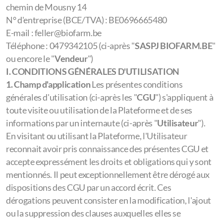
chemin de Mousny 14
N° d'entreprise (BCE/TVA) : BE0696665480
E-mail : feller@biofarm.be
Téléphone : 0479342105 (ci-après "
SASPJ BIOFARM.BE
"
ou encore le "
Vendeur
")
I. CONDITIONS GÉNÉRALES D'UTILISATION
1. Champ d'application
Les présentes conditions
générales d'utilisation (ci-après les "
CGU
") s'appliquent à
toute visite ou utilisation de la Plateforme et de ses
informations par un internaute (ci-après "
Utilisateur
").
En visitant ou utilisant la Plateforme, l'Utilisateur
reconnait avoir pris connaissance des présentes CGU et
accepte expressément les droits et obligations qui y sont
mentionnés. Il peut exceptionnellement être dérogé aux
dispositions des CGU par un accord écrit. Ces
dérogations peuvent consister en la modification, l'ajout
ou la suppression des clauses auxquelles elles se