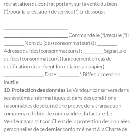
rétractation du contrat portant sur la vente du bien
(*)/pour la prestation de service (*) ci-dessous :
________________________________
________________________________
________________________________ Commandé le (*)/reçu le (*) :
__________ Nom du (des) consommateur(s) : __________
Adresse du (des) consommateur(s) : __________ Signature
du (des) consommateur(s) (uniquement en cas de
notification du présent formulaire sur papier) :
____________________ Date : __________ * Biffez la mention
inutile
10. Protection des données
Le Vendeur conservera dans
ses systèmes informatiques et dans des conditions
raisonnables de sécurité une preuve de la transaction
comprenant le bon de commande et la facture. Le
Vendeur garantit son Client de la protection des données
personnelles de ce dernier conformément à la Charte de