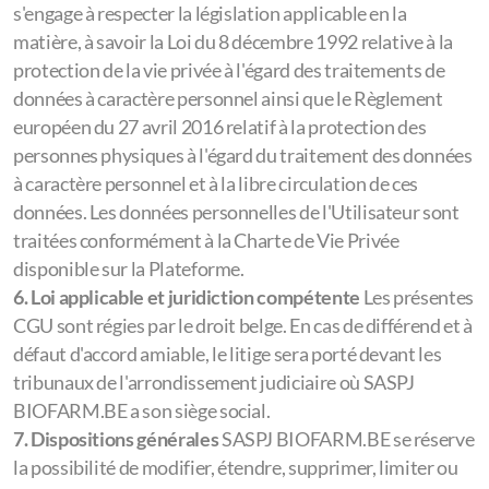
s'engage à respecter la législation applicable en la
matière, à savoir la Loi du 8 décembre 1992 relative à la
protection de la vie privée à l'égard des traitements de
données à caractère personnel ainsi que le Règlement
européen du 27 avril 2016 relatif à la protection des
personnes physiques à l'égard du traitement des données
à caractère personnel et à la libre circulation de ces
données. Les données personnelles de l'Utilisateur sont
traitées conformément à la Charte de Vie Privée
disponible sur la Plateforme.
6. Loi applicable et juridiction compétente
Les présentes
CGU sont régies par le droit belge. En cas de différend et à
défaut d'accord amiable, le litige sera porté devant les
tribunaux de l'arrondissement judiciaire où SASPJ
BIOFARM.BE a son siège social.
7.
Dispositions générales
SASPJ BIOFARM.BE se réserve
la possibilité de modifier, étendre, supprimer, limiter ou