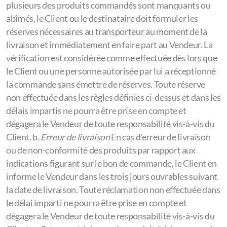
plusieurs des produits commandés sont manquants ou
abîmés, le Client ou le destinataire doit formuler les
réserves nécessaires au transporteur au moment de la
livraison et immédiatement en faire part au Vendeur. La
vérification est considérée comme effectuée dès lors que
le Client ou une personne autorisée par lui a réceptionné
la commande sans émettre de réserves. Toute réserve
non effectuée dans les règles définies ci-dessus et dans les
délais impartis ne pourra être prise en compte et
dégagera le Vendeur de toute responsabilité vis-à-vis du
Client. b.
Erreur de livraison
En cas d'erreur de livraison
ou de non-conformité des produits par rapport aux
indications figurant sur le bon de commande, le Client en
informe le Vendeur dans les trois jours ouvrables suivant
la date de livraison. Toute réclamation non effectuée dans
le délai imparti ne pourra être prise en compte et
dégagera le Vendeur de toute responsabilité vis-à-vis du