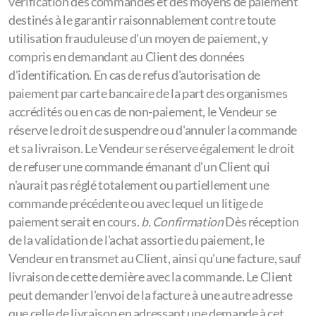
vérification des commandes et des moyens de paiement
destinés à le garantir raisonnablement contre toute
utilisation frauduleuse d'un moyen de paiement, y
compris en demandant au Client des données
d'identification. En cas de refus d'autorisation de
paiement par carte bancaire de la part des organismes
accrédités ou en cas de non-paiement, le Vendeur se
réserve le droit de suspendre ou d'annuler la commande
et sa livraison. Le Vendeur se réserve également le droit
de refuser une commande émanant d'un Client qui
n'aurait pas réglé totalement ou partiellement une
commande précédente ou avec lequel un litige de
paiement serait en cours.
b. Confirmation
Dès réception
de la validation de l'achat assortie du paiement, le
Vendeur en transmet au Client, ainsi qu'une facture, sauf
livraison de cette dernière avec la commande. Le Client
peut demander l'envoi de la facture à une autre adresse
que celle de livraison en adressant une demande à cet