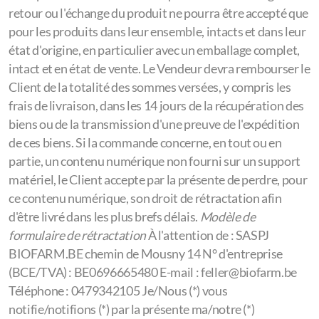
retour ou l'échange du produit ne pourra être accepté que
pour les produits dans leur ensemble, intacts et dans leur
état d'origine, en particulier avec un emballage complet,
intact et en état de vente. Le Vendeur devra rembourser le
Client de la totalité des sommes versées, y compris les
frais de livraison, dans les 14 jours de la récupération des
biens ou de la transmission d'une preuve de l'expédition
de ces biens. Si la commande concerne, en tout ou en
partie, un contenu numérique non fourni sur un support
matériel, le Client accepte par la présente de perdre, pour
ce contenu numérique, son droit de rétractation afin
d'être livré dans les plus brefs délais.
Modèle de
formulaire de rétractation
À l'attention de : SASPJ
BIOFARM.BE chemin de Mousny 14 N° d'entreprise
(BCE/TVA) : BE0696665480 E-mail : feller@biofarm.be
Téléphone : 0479342105 Je/Nous (*) vous
notifie/notifions (*) par la présente ma/notre (*)