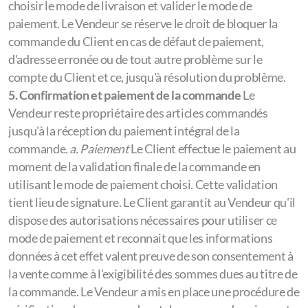
choisir le mode de livraison et valider le mode de
paiement. Le Vendeur se réserve le droit de bloquer la
commande du Client en cas de défaut de paiement,
d'adresse erronée ou de tout autre problème sur le
compte du Client et ce, jusqu'à résolution du problème.
5. Confirmation et paiement de la commande
Le
Vendeur reste propriétaire des articles commandés
jusqu'à la réception du paiement intégral de la
commande.
a. Paiement
Le Client effectue le paiement au
moment de la validation finale de la commande en
utilisant le mode de paiement choisi. Cette validation
tient lieu de signature. Le Client garantit au Vendeur qu'il
dispose des autorisations nécessaires pour utiliser ce
mode de paiement et reconnait que les informations
données à cet effet valent preuve de son consentement à
la vente comme à l'exigibilité des sommes dues au titre de
la commande. Le Vendeur a mis en place une procédure de