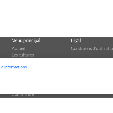
Menu principal
Légal
Accueil
Conditions d'utilisatio
Les cultures
L'élevage
s d'informations
La transformation
L’épicerie
Les pains
ACCES PRO
Commande