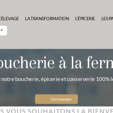
L'ÉLEVAGE
LA TRANSFORMATION
L’ÉPICERIE
LES P
oucherie à la fer
notre boucherie, épicerie et conserverie 100% lo
Commander
S VOUS SOUHAITONS LA BIENV