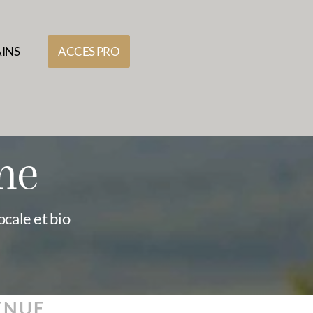
AINS
ACCES PRO
me
cale et bio
ENUE